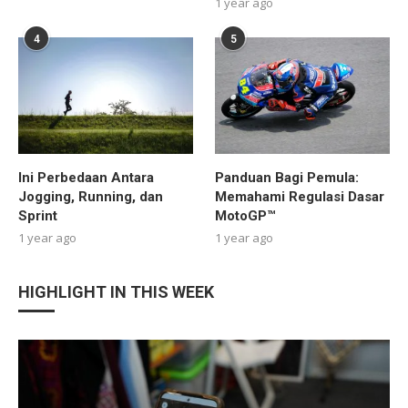
1 year ago
4
5
Ini Perbedaan Antara
Panduan Bagi Pemula:
Jogging, Running, dan
Memahami Regulasi Dasar
Sprint
MotoGP™
1 year ago
1 year ago
HIGHLIGHT IN THIS WEEK