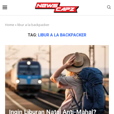
Home
»
libur a la backpacker
TAG:
LIBUR A LA BACKPACKER
Ingin Liburan Natal Anti-Mahal?