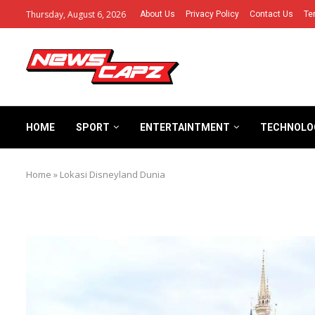
Thursday, August 6, 2026
About Us
Privacy Policy
Contact Us
Te
HOME
SPORT
ENTERTAINTMENT
TECHNOLO
Home
»
Lokasi Disneyland Dunia