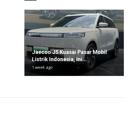
M
Jaecoo J5 Kuasai Pasar Mobil
P
K
T
M
Listrik Indonesia, Ini...
M
K
T
k
1 week ago
1
1
1
1