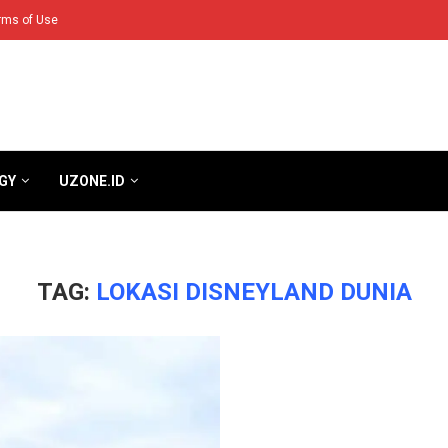
rms of Use
GY
UZONE.ID
TAG:
LOKASI DISNEYLAND DUNIA