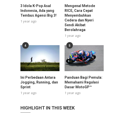
3 Idola K-Pop Asal
Mengenal Metode
Indonesia, Ada yang
RICE, Cara Cepat
Tembus Agensi Big 3!
Menyembuhkan
Cedera dan Nyeri
1 year ago
Sendi Akibat
Berolahraga
1 year ago
4
5
Ini Perbedaan Antara
Panduan Bagi Pemula:
Jogging, Running, dan
Memahami Regulasi
Sprint
Dasar MotoGP™
1 year ago
1 year ago
HIGHLIGHT IN THIS WEEK