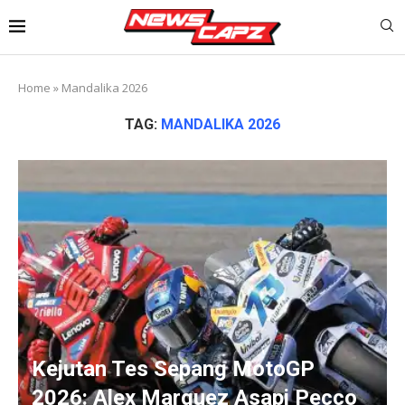
Home
»
Mandalika 2026
TAG:
MANDALIKA 2026
Kejutan Tes Sepang MotoGP
2026: Alex Marquez Asapi Pecco