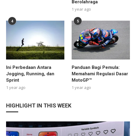
Berolahraga
1 year ago
4
5
Ini Perbedaan Antara
Panduan Bagi Pemula:
Jogging, Running, dan
Memahami Regulasi Dasar
Sprint
MotoGP™
1 year ago
1 year ago
HIGHLIGHT IN THIS WEEK