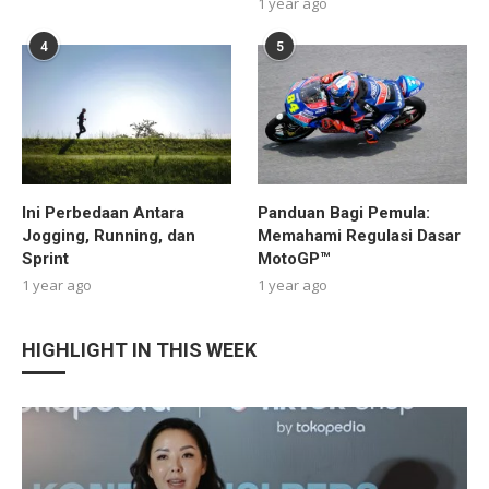
1 year ago
4
5
Ini Perbedaan Antara
Panduan Bagi Pemula:
Jogging, Running, dan
Memahami Regulasi Dasar
Sprint
MotoGP™
1 year ago
1 year ago
HIGHLIGHT IN THIS WEEK