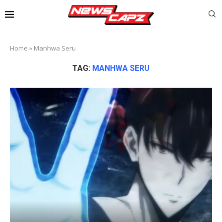
Home
»
Manhwa Seru
TAG:
MANHWA SERU