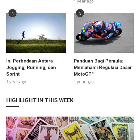
1 year ago
4
5
Ini Perbedaan Antara
Panduan Bagi Pemula:
Jogging, Running, dan
Memahami Regulasi Dasar
Sprint
MotoGP™
1 year ago
1 year ago
HIGHLIGHT IN THIS WEEK