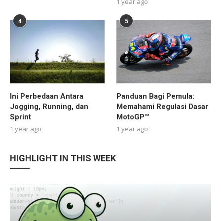
1 year ago
4
5
Ini Perbedaan Antara
Panduan Bagi Pemula:
Jogging, Running, dan
Memahami Regulasi Dasar
Sprint
MotoGP™
1 year ago
1 year ago
HIGHLIGHT IN THIS WEEK