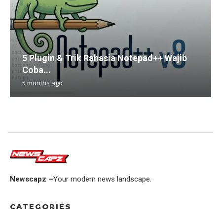
5 Plugin & Trik Rahasia Notepad++ Wajib
Coba...
5 months ago
Newscapz –
Your modern news landscape.
CATEGORIES