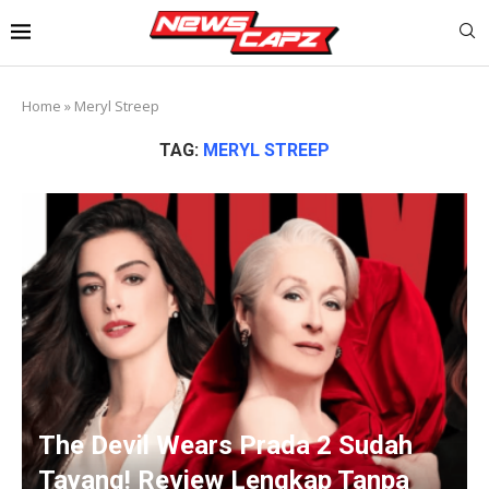
Home
»
Meryl Streep
TAG:
MERYL STREEP
The Devil Wears Prada 2 Sudah
Tayang! Review Lengkap Tanpa