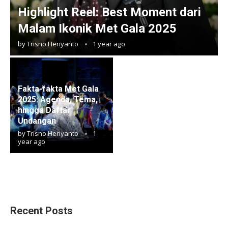
Highlight Reel: Best Moment dari
Malam Ikonik Met Gala 2025
by
Trisno Heriyanto
1 year ago
Fakta-fakta Met Gala
2025: Agenda, Tema,
hingga Daftar
Undangan
by
Trisno Heriyanto
1
year ago
Recent Posts