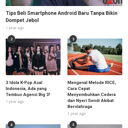
Tips Beli Smartphone Android Baru Tanpa Bikin
Dompet Jebol
1 year ago
2
3
3 Idola K-Pop Asal
Mengenal Metode RICE,
Indonesia, Ada yang
Cara Cepat
Tembus Agensi Big 3!
Menyembuhkan Cedera
dan Nyeri Sendi Akibat
1 year ago
Berolahraga
1 year ago
4
5