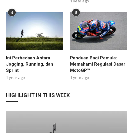
1 year ago
4
5
Ini Perbedaan Antara
Panduan Bagi Pemula:
Jogging, Running, dan
Memahami Regulasi Dasar
Sprint
MotoGP™
1 year ago
1 year ago
HIGHLIGHT IN THIS WEEK