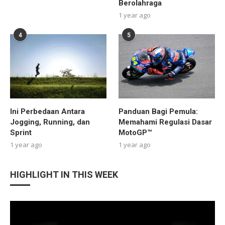
Berolahraga
1 year ago
4
5
Ini Perbedaan Antara
Panduan Bagi Pemula:
Jogging, Running, dan
Memahami Regulasi Dasar
Sprint
MotoGP™
1 year ago
1 year ago
HIGHLIGHT IN THIS WEEK