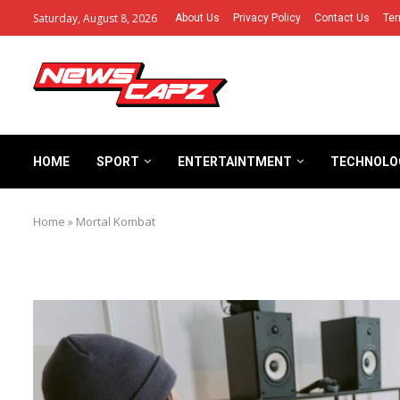
Saturday, August 8, 2026
About Us
Privacy Policy
Contact Us
Ter
HOME
SPORT
ENTERTAINTMENT
TECHNOLO
Home
»
Mortal Kombat