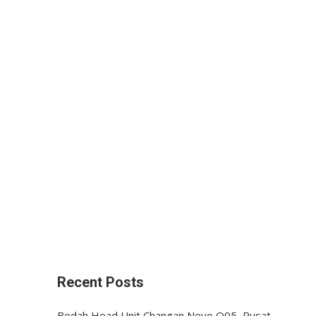
Recent Posts
Bedah Head Unit Changan Nevo Q05, Pusat