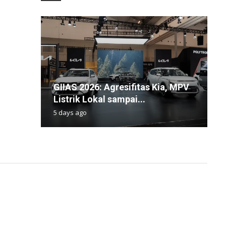
GIIAS 2026: Agresifitas Kia, MPV
M
K
W
L
Listrik Lokal sampai...
B
J
D
A
5 days ago
1
1
9
1