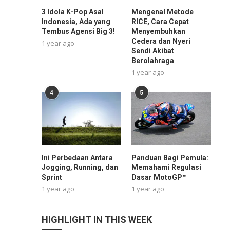
3 Idola K-Pop Asal
Mengenal Metode
Indonesia, Ada yang
RICE, Cara Cepat
Tembus Agensi Big 3!
Menyembuhkan
Cedera dan Nyeri
1 year ago
Sendi Akibat
Berolahraga
1 year ago
4
5
Ini Perbedaan Antara
Panduan Bagi Pemula:
Jogging, Running, dan
Memahami Regulasi
Sprint
Dasar MotoGP™
1 year ago
1 year ago
HIGHLIGHT IN THIS WEEK