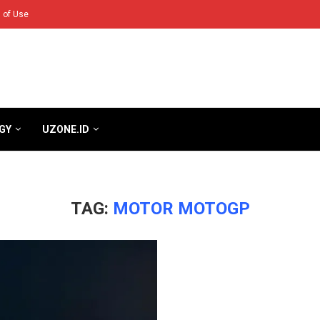
 of Use
GY
UZONE.ID
TAG:
MOTOR MOTOGP