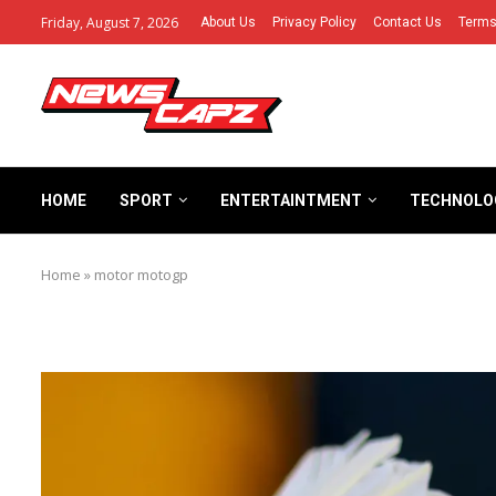
Friday, August 7, 2026
About Us
Privacy Policy
Contact Us
Terms
HOME
SPORT
ENTERTAINTMENT
TECHNOLO
Home
»
motor motogp