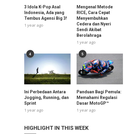
3 Idola K-Pop Asal
Mengenal Metode
Indonesia, Ada yang
RICE, Cara Cepat
Tembus Agensi Big 3!
Menyembuhkan
Cedera dan Nyeri
1 year ago
Sendi Akibat
Berolahraga
1 year ago
4
5
Ini Perbedaan Antara
Panduan Bagi Pemula:
Jogging, Running, dan
Memahami Regulasi
Sprint
Dasar MotoGP™
1 year ago
1 year ago
HIGHLIGHT IN THIS WEEK