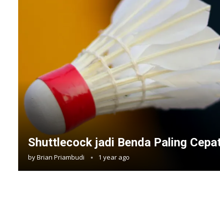
Shuttlecock jadi Benda Paling Cepat
by
Brian Priambudi
1 year ago