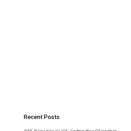
Recent Posts
AWS Bawa Kiro ke iOS, Coding Bisa Dilanjutkan