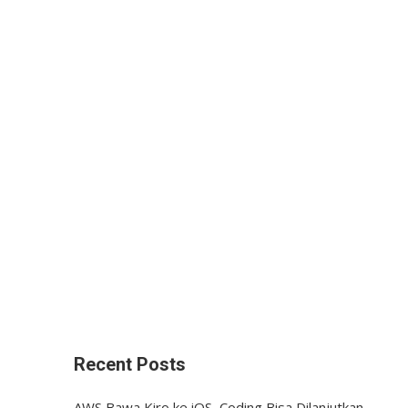
Recent Posts
AWS Bawa Kiro ke iOS, Coding Bisa Dilanjutkan