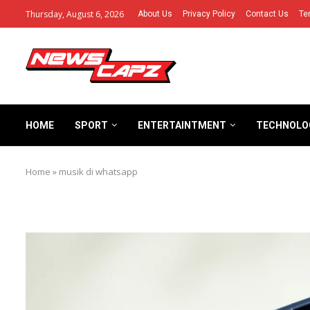
Thursday, August 6, 2026
About Us
Privacy Policy
Contact Us
Te
HOME
SPORT
ENTERTAINTMENT
TECHNOLO
Home
»
musik di whatsapp