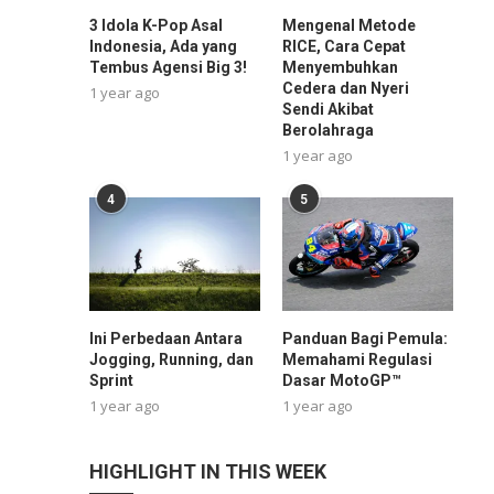
3 Idola K-Pop Asal
Mengenal Metode
Indonesia, Ada yang
RICE, Cara Cepat
Tembus Agensi Big 3!
Menyembuhkan
Cedera dan Nyeri
1 year ago
Sendi Akibat
Berolahraga
1 year ago
4
5
Ini Perbedaan Antara
Panduan Bagi Pemula:
Jogging, Running, dan
Memahami Regulasi
Sprint
Dasar MotoGP™
1 year ago
1 year ago
HIGHLIGHT IN THIS WEEK