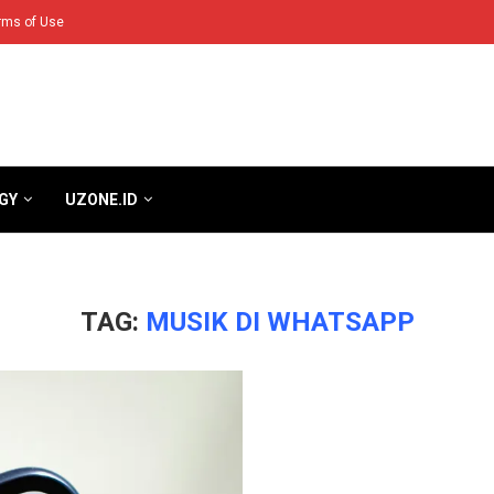
rms of Use
GY
UZONE.ID
TAG:
MUSIK DI WHATSAPP