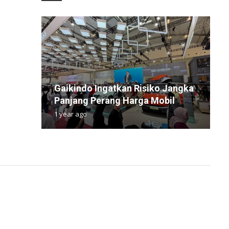
Gaikindo Ingatkan Risiko Jangka
W
T
B
H
Panjang Perang Harga Mobil
J
P
A
T
1 year ago
1
1
1
3