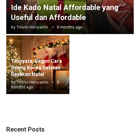
Ide Kado Natal Affordable yang
Useful dan Affordable
by
Trisno Heriyanto
8 months ago
Ternyata, Begini Cara
Orang Korea Selatan
Rayakan Natal
by
Trisno Heriyanto
8
months ago
Recent Posts