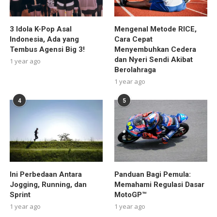
3 Idola K-Pop Asal
Mengenal Metode RICE,
Indonesia, Ada yang
Cara Cepat
Tembus Agensi Big 3!
Menyembuhkan Cedera
dan Nyeri Sendi Akibat
1 year ago
Berolahraga
1 year ago
4
5
Ini Perbedaan Antara
Panduan Bagi Pemula:
Jogging, Running, dan
Memahami Regulasi Dasar
Sprint
MotoGP™
1 year ago
1 year ago