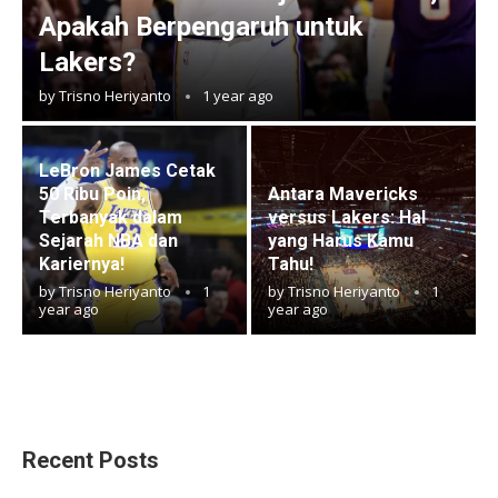
Apakah Berpengaruh untuk
Lakers?
by
Trisno Heriyanto
1 year ago
LeBron James Cetak
50 Ribu Poin,
Antara Mavericks
Terbanyak dalam
versus Lakers: Hal
Sejarah NBA dan
yang Harus Kamu
Kariernya!
Tahu!
by
Trisno Heriyanto
1
by
Trisno Heriyanto
1
year ago
year ago
Recent Posts