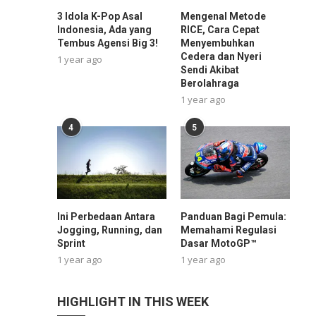
3 Idola K-Pop Asal
Mengenal Metode
Indonesia, Ada yang
RICE, Cara Cepat
Tembus Agensi Big 3!
Menyembuhkan
Cedera dan Nyeri
1 year ago
Sendi Akibat
Berolahraga
1 year ago
4
5
Ini Perbedaan Antara
Panduan Bagi Pemula:
Jogging, Running, dan
Memahami Regulasi
Sprint
Dasar MotoGP™
1 year ago
1 year ago
HIGHLIGHT IN THIS WEEK