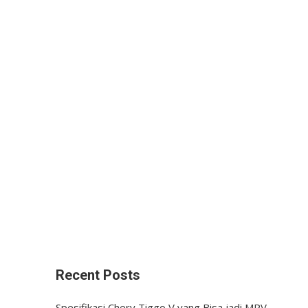
Recent Posts
Spesifikasi Chery Tiggo V yang Bisa jadi MPV,