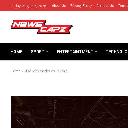
Friday, August 7, 2026
About Us
Privacy Policy
Contact Us
Terms
HOME
SPORT
ENTERTAINTMENT
TECHNOLO
Home
»
NBA Mavericks vs Lakers