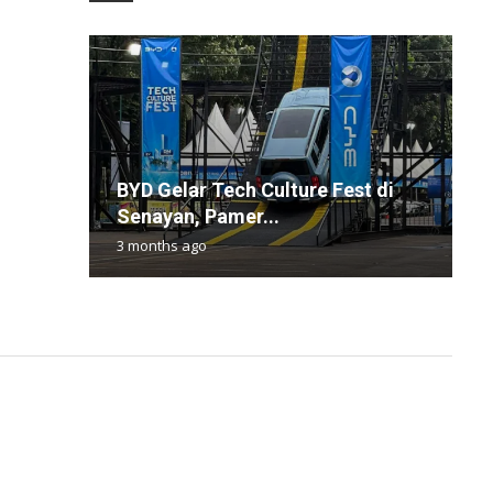
I
BYD Gelar Tech Culture Fest di
T
S
X
B
Senayan, Pamer...
L
d
I
S
3 months ago
4
9
1
1