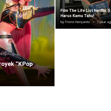
Film The Life List Netflix: 
Harus Kamu Tahu!
by
Trisno Heriyanto
1 year a
Proyek “KPop