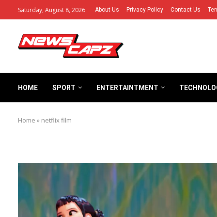
Saturday, August 8, 2026
About Us
Privacy Policy
Contact Us
Ter
HOME
SPORT
ENTERTAINTMENT
TECHNOLO
Home
»
netflix film