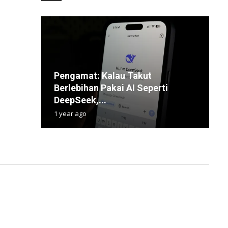
Pengamat: Kalau Takut
Berlebihan Pakai AI Seperti
i
G
M
T
DeepSeek,...
L
W
P
S
1 year ago
4
1
1
1