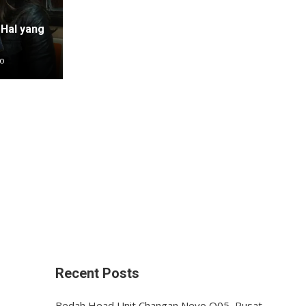
5 Hal yang
go
Recent Posts
Bedah Head Unit Changan Nevo Q05, Pusat