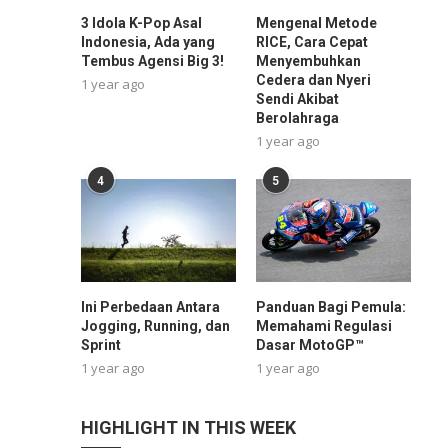
3 Idola K-Pop Asal
Mengenal Metode
Indonesia, Ada yang
RICE, Cara Cepat
Tembus Agensi Big 3!
Menyembuhkan
Cedera dan Nyeri
1 year ago
Sendi Akibat
Berolahraga
1 year ago
4
5
Ini Perbedaan Antara
Panduan Bagi Pemula:
Jogging, Running, dan
Memahami Regulasi
Sprint
Dasar MotoGP™
1 year ago
1 year ago
HIGHLIGHT IN THIS WEEK