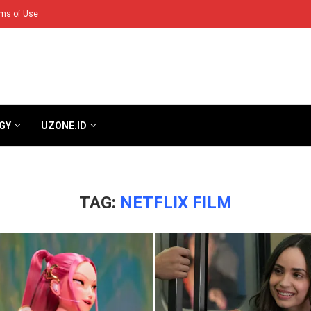
ms of Use
GY
UZONE.ID
TAG:
NETFLIX FILM