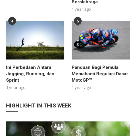
Berolahraga
1 year ago
4
5
Ini Perbedaan Antara
Panduan Bagi Pemula:
Jogging, Running, dan
Memahami Regulasi Dasar
Sprint
MotoGP™
1 year ago
1 year ago
HIGHLIGHT IN THIS WEEK