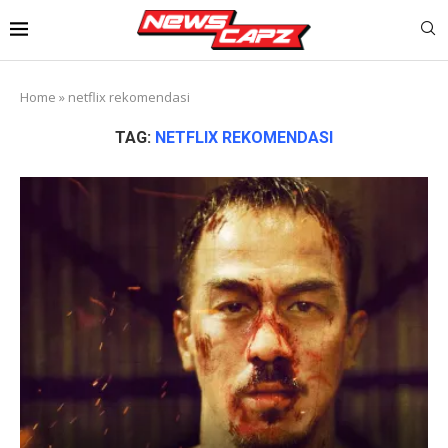
Home
»
netflix rekomendasi
TAG:
NETFLIX REKOMENDASI