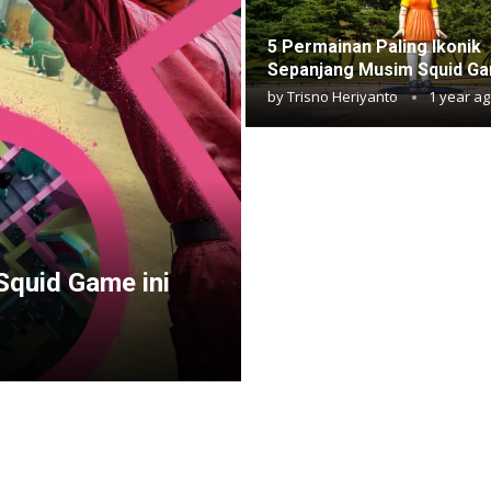
5 Permainan Paling Ikonik
Sepanjang Musim Squid G
by
Trisno Heriyanto
1 year a
Squid Game ini