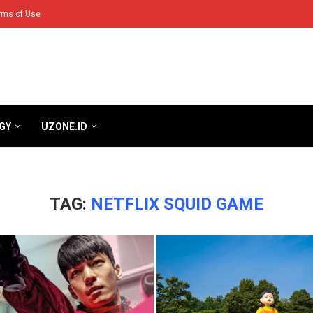
rms of Use
GY
UZONE.ID
TAG:
NETFLIX SQUID GAME