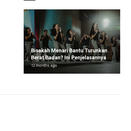
Bisakah Menari Bantu Turunkan
M
P
P
T
Berat Badan? Ini Penjelasannya
M
C
B
P
12 months ago
1
6
1
1