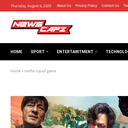
Thursday, August 6, 2026
About Us
Privacy Policy
Contact Us
Te
HOME
SPORT
ENTERTAINTMENT
TECHNOLO
Home
»
netflix squid game