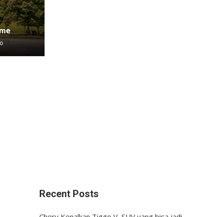
ame
go
Recent Posts
Chery Kenalkan Tiggo V, SUV yang bisa jadi