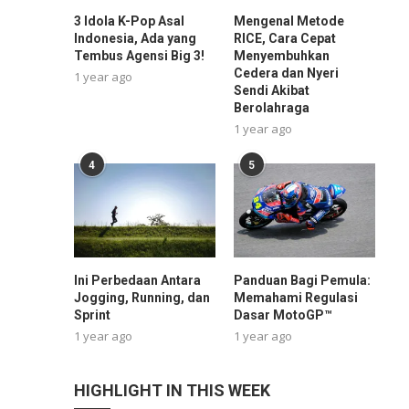
3 Idola K-Pop Asal
Mengenal Metode
Indonesia, Ada yang
RICE, Cara Cepat
Tembus Agensi Big 3!
Menyembuhkan
Cedera dan Nyeri
1 year ago
Sendi Akibat
Berolahraga
1 year ago
4
5
Ini Perbedaan Antara
Panduan Bagi Pemula:
Jogging, Running, dan
Memahami Regulasi
Sprint
Dasar MotoGP™
1 year ago
1 year ago
HIGHLIGHT IN THIS WEEK