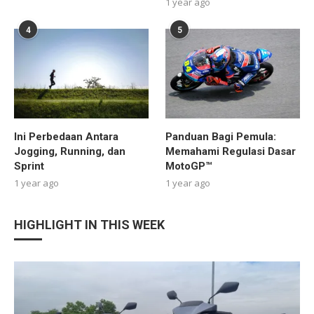
1 year ago
4
5
Ini Perbedaan Antara
Panduan Bagi Pemula:
Jogging, Running, dan
Memahami Regulasi Dasar
Sprint
MotoGP™
1 year ago
1 year ago
HIGHLIGHT IN THIS WEEK