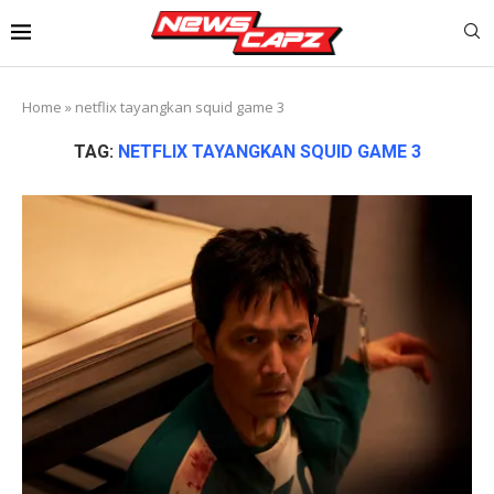
Home
»
netflix tayangkan squid game 3
TAG:
NETFLIX TAYANGKAN SQUID GAME 3