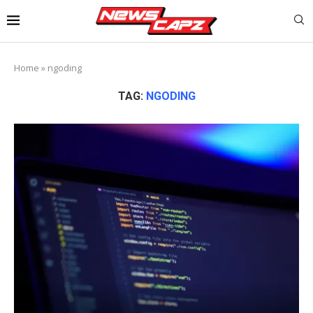
Home
»
ngoding
TAG:
NGODING