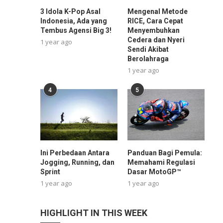
3 Idola K-Pop Asal
Mengenal Metode
Indonesia, Ada yang
RICE, Cara Cepat
Tembus Agensi Big 3!
Menyembuhkan
Cedera dan Nyeri
1 year ago
Sendi Akibat
Berolahraga
1 year ago
4
5
Ini Perbedaan Antara
Panduan Bagi Pemula:
Jogging, Running, dan
Memahami Regulasi
Sprint
Dasar MotoGP™
1 year ago
1 year ago
HIGHLIGHT IN THIS WEEK