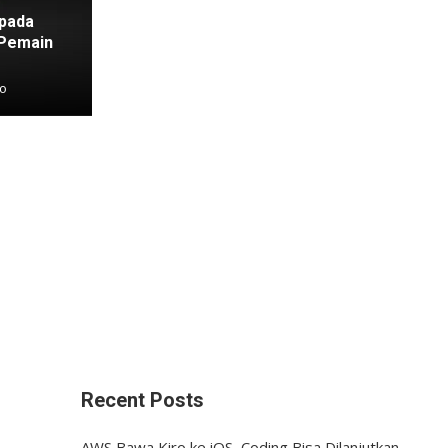
 pada
 Pemain
go
Recent Posts
AWS Bawa Kiro ke iOS, Coding Bisa Dilanjutkan