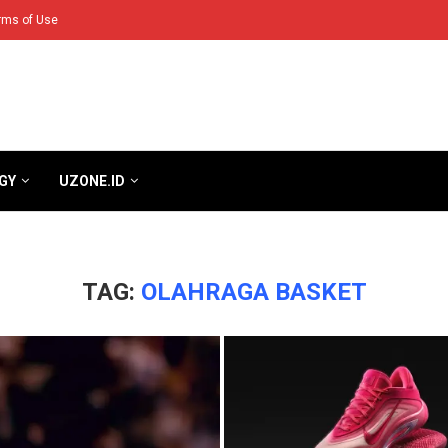
rms of Use
GY
UZONE.ID
TAG:
OLAHRAGA BASKET