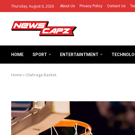
Thursday, August 6, 2026
About Us
Privacy Policy
Contact Us
Te
HOME
SPORT
ENTERTAINTMENT
TECHNOLO
Home
»
Olahraga Basket