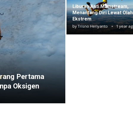
Liburan Anti Mainstream,
Menantang Diri Lewat Ola
Ekstrem
by
Trisno Heriyanto
1 year a
 Orang Pertama
anpa Oksigen