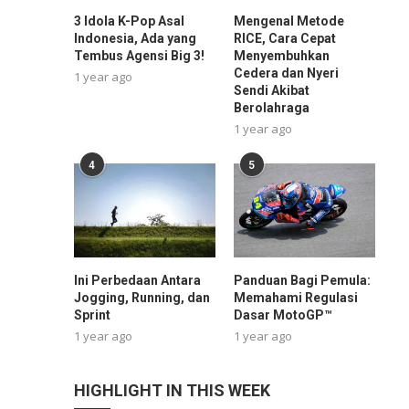
3 Idola K-Pop Asal
Mengenal Metode
Indonesia, Ada yang
RICE, Cara Cepat
Tembus Agensi Big 3!
Menyembuhkan
Cedera dan Nyeri
1 year ago
Sendi Akibat
Berolahraga
1 year ago
4
5
Ini Perbedaan Antara
Panduan Bagi Pemula:
Jogging, Running, dan
Memahami Regulasi
Sprint
Dasar MotoGP™
1 year ago
1 year ago
HIGHLIGHT IN THIS WEEK