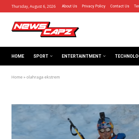
Thursday, August 6, 2026
About Us
Privacy Policy
Contact Us
Te
HOME
SPORT
ENTERTAINTMENT
TECHNOLO
Home
»
olahraga ekstrem