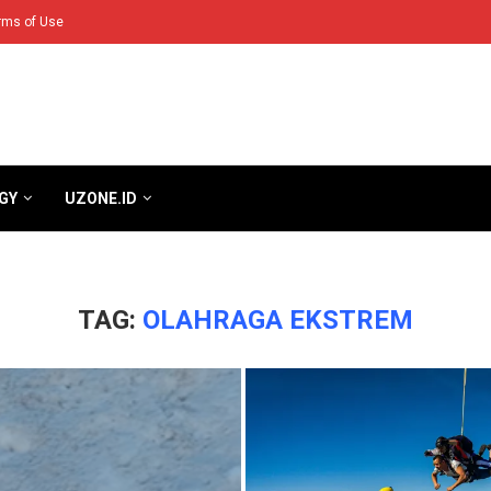
rms of Use
GY
UZONE.ID
TAG:
OLAHRAGA EKSTREM