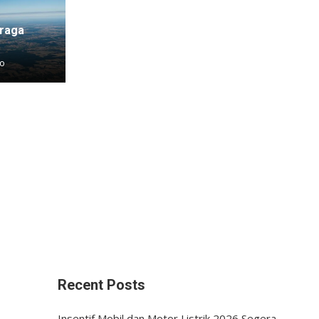
hraga
go
Recent Posts
Insentif Mobil dan Motor Listrik 2026 Segera