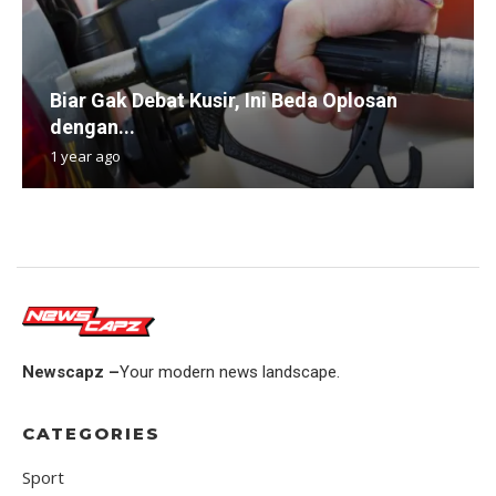
Biar Gak Debat Kusir, Ini Beda Oplosan
dengan...
1 year ago
Newscapz –
Your modern news landscape.
CATEGORIES
Sport