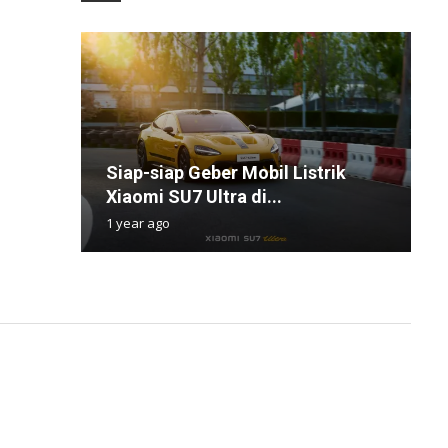
A
Siap-siap Geber Mobil Listrik
'
3
B
I
Xiaomi SU7 Ultra di...
2
M
B
B
1 year ago
1
1
1
1