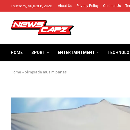
Thursday, August 6, 2026
About Us
Privacy Policy
Contact Us
Te
HOME
SPORT
ENTERTAINTMENT
TECHNOLO
Home
»
olimpiade musim panas