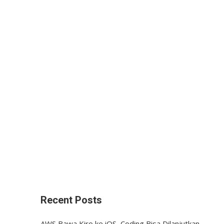
Recent Posts
AWS Bawa Kiro ke iOS, Coding Bisa Dilanjutkan