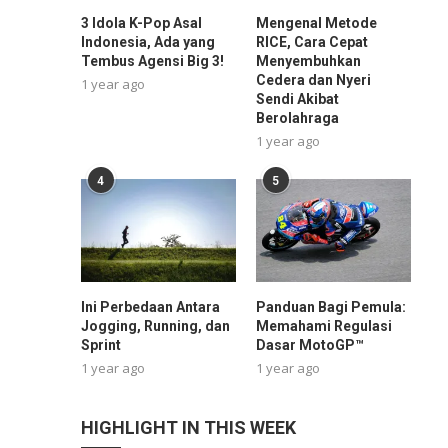
3 Idola K-Pop Asal
Mengenal Metode
Indonesia, Ada yang
RICE, Cara Cepat
Tembus Agensi Big 3!
Menyembuhkan
Cedera dan Nyeri
1 year ago
Sendi Akibat
Berolahraga
1 year ago
4
5
Ini Perbedaan Antara
Panduan Bagi Pemula:
Jogging, Running, dan
Memahami Regulasi
Sprint
Dasar MotoGP™
1 year ago
1 year ago
HIGHLIGHT IN THIS WEEK