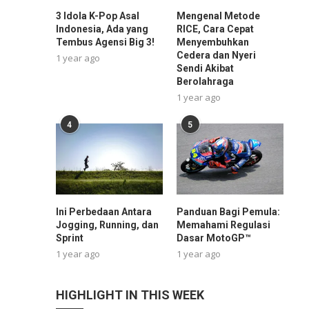
3 Idola K-Pop Asal
Mengenal Metode
Indonesia, Ada yang
RICE, Cara Cepat
Tembus Agensi Big 3!
Menyembuhkan
Cedera dan Nyeri
1 year ago
Sendi Akibat
Berolahraga
1 year ago
4
5
Ini Perbedaan Antara
Panduan Bagi Pemula:
Jogging, Running, dan
Memahami Regulasi
Sprint
Dasar MotoGP™
1 year ago
1 year ago
HIGHLIGHT IN THIS WEEK