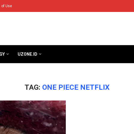
 of Use
GY
UZONE.ID
TAG:
ONE PIECE NETFLIX