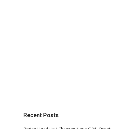
Recent Posts
Bedah Head Unit Changan Nevo Q05, Pusat