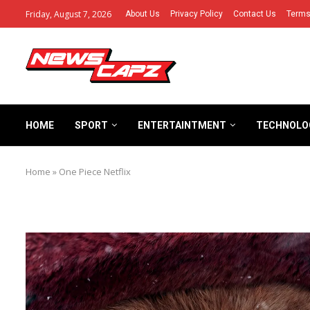
Friday, August 7, 2026
About Us
Privacy Policy
Contact Us
Terms
HOME
SPORT
ENTERTAINTMENT
TECHNOLO
Home
»
One Piece Netflix