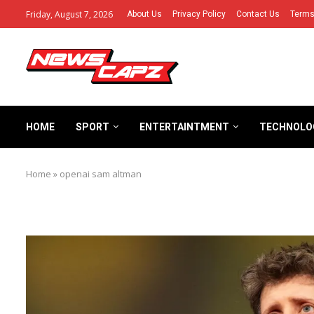
Friday, August 7, 2026
About Us
Privacy Policy
Contact Us
Terms
HOME
SPORT
ENTERTAINTMENT
TECHNOLO
Home
»
openai sam altman