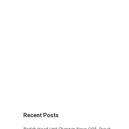
Recent Posts
Bedah Head Unit Changan Nevo Q05, Pusat