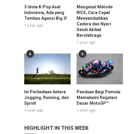
3 Idola K-Pop Asal
Mengenal Metode
Indonesia, Ada yang
RICE, Cara Cepat
Tembus Agensi Big 3!
Menyembuhkan
Cedera dan Nyeri
1 year ago
Sendi Akibat
Berolahraga
1 year ago
4
5
Ini Perbedaan Antara
Panduan Bagi Pemula:
Jogging, Running, dan
Memahami Regulasi
Sprint
Dasar MotoGP™
1 year ago
1 year ago
HIGHLIGHT IN THIS WEEK