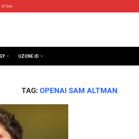
 of Use
GY
UZONE.ID
TAG:
OPENAI SAM ALTMAN