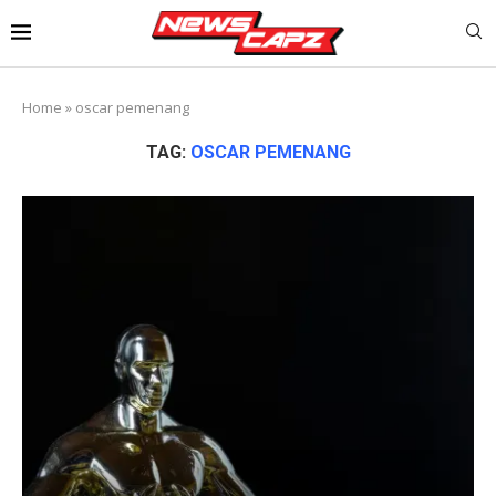
Home
»
oscar pemenang
TAG:
OSCAR PEMENANG