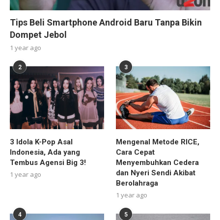
Tips Beli Smartphone Android Baru Tanpa Bikin
Dompet Jebol
1 year ago
2
3
3 Idola K-Pop Asal
Mengenal Metode RICE,
Indonesia, Ada yang
Cara Cepat
Tembus Agensi Big 3!
Menyembuhkan Cedera
dan Nyeri Sendi Akibat
1 year ago
Berolahraga
1 year ago
4
5