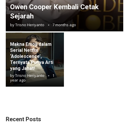
Owen Cooper Kembali Cetak
Sejarah
by
Trisno Heriyanto
7 months ago
Makna Emoji dalam
Serial Netflix
‘Adolescence’,
Ternyata Punya Arti
yang Jahat!
by
Trisno Heriyanto
1
year ago
Recent Posts