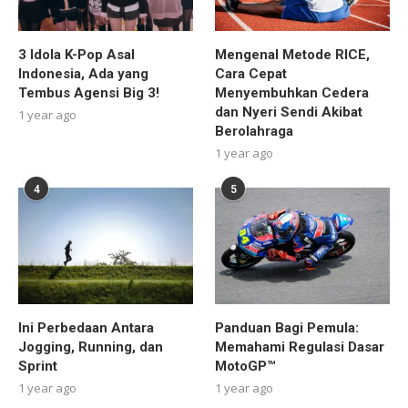
3 Idola K-Pop Asal
Mengenal Metode RICE,
Indonesia, Ada yang
Cara Cepat
Tembus Agensi Big 3!
Menyembuhkan Cedera
dan Nyeri Sendi Akibat
1 year ago
Berolahraga
1 year ago
4
5
Ini Perbedaan Antara
Panduan Bagi Pemula:
Jogging, Running, dan
Memahami Regulasi Dasar
Sprint
MotoGP™
1 year ago
1 year ago