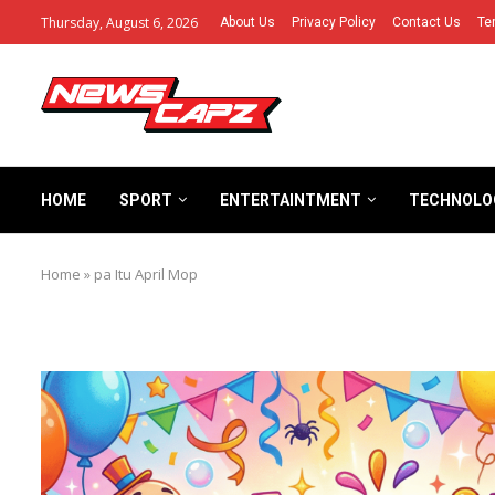
Thursday, August 6, 2026
About Us
Privacy Policy
Contact Us
Te
HOME
SPORT
ENTERTAINTMENT
TECHNOLO
Home
»
pa Itu April Mop