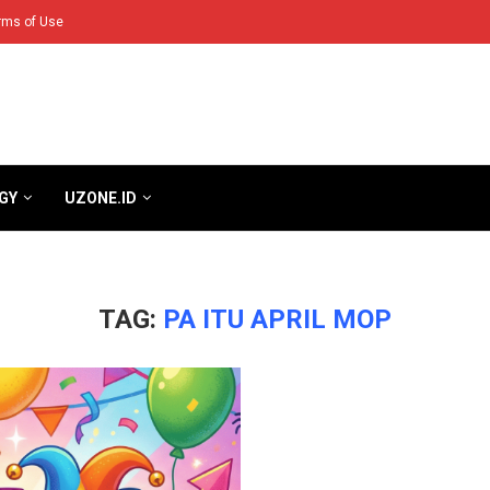
rms of Use
GY
UZONE.ID
TAG:
PA ITU APRIL MOP