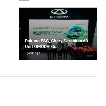
Dukung ESG, Chery Serahkan 60
M
i
H
1
Unit OMODA E5...
M
B
H
S
1 year ago
3
2
6
4