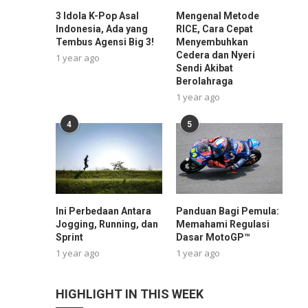
3 Idola K-Pop Asal
Mengenal Metode
Indonesia, Ada yang
RICE, Cara Cepat
Tembus Agensi Big 3!
Menyembuhkan
Cedera dan Nyeri
1 year ago
Sendi Akibat
Berolahraga
1 year ago
4
5
Ini Perbedaan Antara
Panduan Bagi Pemula:
Jogging, Running, dan
Memahami Regulasi
Sprint
Dasar MotoGP™
1 year ago
1 year ago
HIGHLIGHT IN THIS WEEK