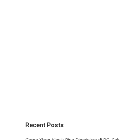
Recent Posts
Game Xbox Klasik Bisa Dimainkan di PC, Cek