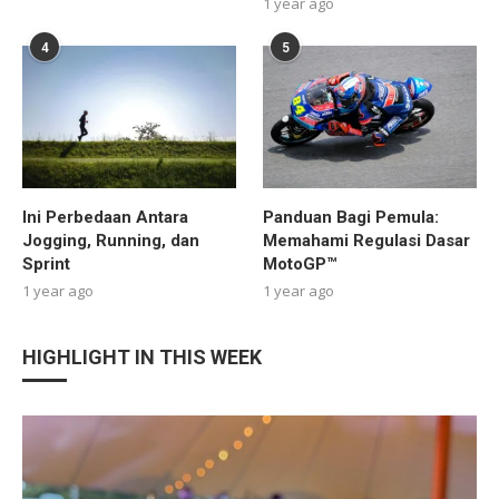
1 year ago
4
5
Ini Perbedaan Antara
Panduan Bagi Pemula:
Jogging, Running, dan
Memahami Regulasi Dasar
Sprint
MotoGP™
1 year ago
1 year ago
HIGHLIGHT IN THIS WEEK