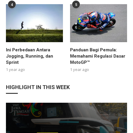
4
5
Ini Perbedaan Antara
Panduan Bagi Pemula:
Jogging, Running, dan
Memahami Regulasi Dasar
Sprint
MotoGP™
1 year ago
1 year ago
HIGHLIGHT IN THIS WEEK