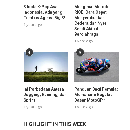
3 Idola K-Pop Asal
Mengenal Metode
Indonesia, Ada yang
RICE, Cara Cepat
Tembus Agensi Big 3!
Menyembuhkan
Cedera dan Nyeri
1 year ago
Sendi Akibat
Berolahraga
1 year ago
4
5
Ini Perbedaan Antara
Panduan Bagi Pemula:
Jogging, Running, dan
Memahami Regulasi
Sprint
Dasar MotoGP™
1 year ago
1 year ago
HIGHLIGHT IN THIS WEEK