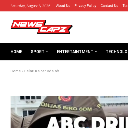
Saturday, August 8, 2026
About Us
Privacy Policy
Contact Us
Ter
HOME
SPORT
ENTERTAINTMENT
TECHNOLO
Home
»
Pelari Kalcer Adalah