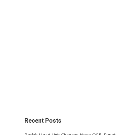
Recent Posts
Bedah Head Unit Changan Nevo Q05, Pusat