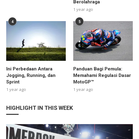
Berolahraga
1 year ago
4
5
Ini Perbedaan Antara
Panduan Bagi Pemula:
Jogging, Running, dan
Memahami Regulasi Dasar
Sprint
MotoGP™
1 year ago
1 year ago
HIGHLIGHT IN THIS WEEK