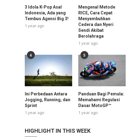
3 Idola K-Pop Asal
Mengenal Metode
Indonesia, Ada yang
RICE, Cara Cepat
Tembus Agensi Big 3!
Menyembuhkan
Cedera dan Nyeri
1 year ago
Sendi Akibat
Berolahraga
1 year ago
4
5
Ini Perbedaan Antara
Panduan Bagi Pemula:
Jogging, Running, dan
Memahami Regulasi
Sprint
Dasar MotoGP™
1 year ago
1 year ago
HIGHLIGHT IN THIS WEEK