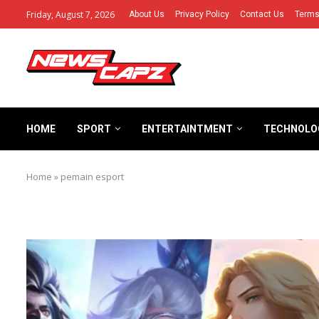
Friday, August 7, 2026
About Us
Privacy Policy
Contact Us
Terms
HOME
SPORT
ENTERTAINTMENT
TECHNOLO
Home
»
pemain esport