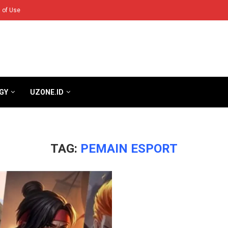
 of Use
GY
UZONE.ID
TAG:
PEMAIN ESPORT