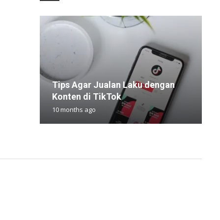
Tips Agar Jualan Laku dengan
D
B
5
P
Konten di TikTok
M
C
I
R
10 months ago
8
1
1
1