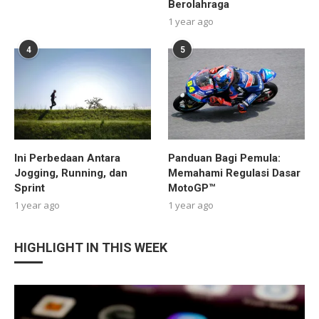
Berolahraga
1 year ago
4
5
Ini Perbedaan Antara
Panduan Bagi Pemula:
Jogging, Running, dan
Memahami Regulasi Dasar
Sprint
MotoGP™
1 year ago
1 year ago
HIGHLIGHT IN THIS WEEK