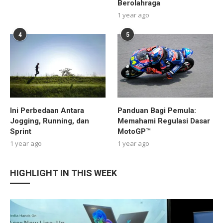
Berolahraga
1 year ago
4
5
Ini Perbedaan Antara
Panduan Bagi Pemula:
Jogging, Running, dan
Memahami Regulasi Dasar
Sprint
MotoGP™
1 year ago
1 year ago
HIGHLIGHT IN THIS WEEK