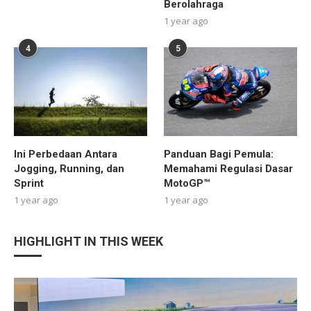
Berolahraga
1 year ago
4
5
Ini Perbedaan Antara
Panduan Bagi Pemula:
Jogging, Running, dan
Memahami Regulasi Dasar
Sprint
MotoGP™
1 year ago
1 year ago
HIGHLIGHT IN THIS WEEK