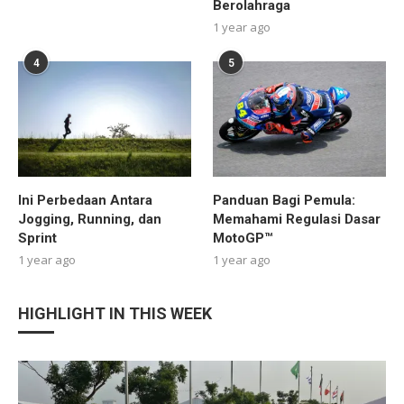
Berolahraga
1 year ago
4
5
Ini Perbedaan Antara
Panduan Bagi Pemula:
Jogging, Running, dan
Memahami Regulasi Dasar
Sprint
MotoGP™
1 year ago
1 year ago
HIGHLIGHT IN THIS WEEK