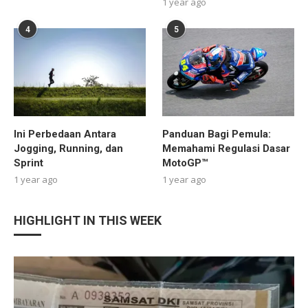
1 year ago
4
5
Ini Perbedaan Antara
Panduan Bagi Pemula:
Jogging, Running, dan
Memahami Regulasi Dasar
Sprint
MotoGP™
1 year ago
1 year ago
HIGHLIGHT IN THIS WEEK