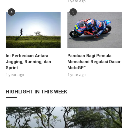
1 year ago
4
5
Ini Perbedaan Antara
Panduan Bagi Pemula:
Jogging, Running, dan
Memahami Regulasi Dasar
Sprint
MotoGP™
1 year ago
1 year ago
HIGHLIGHT IN THIS WEEK