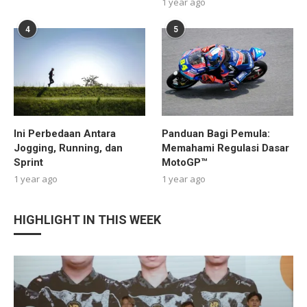
1 year ago
4
5
Ini Perbedaan Antara
Panduan Bagi Pemula:
Jogging, Running, dan
Memahami Regulasi Dasar
Sprint
MotoGP™
1 year ago
1 year ago
HIGHLIGHT IN THIS WEEK