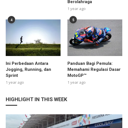
Berolahraga
1 year ago
4
5
Ini Perbedaan Antara
Panduan Bagi Pemula:
Jogging, Running, dan
Memahami Regulasi Dasar
Sprint
MotoGP™
1 year ago
1 year ago
HIGHLIGHT IN THIS WEEK