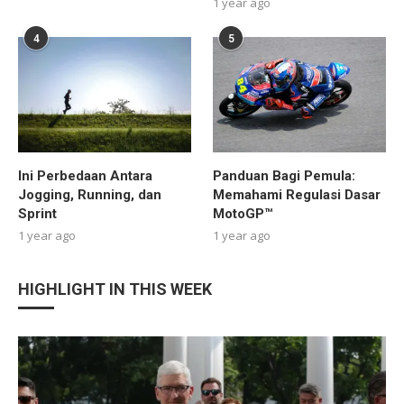
1 year ago
4
5
Ini Perbedaan Antara
Panduan Bagi Pemula:
Jogging, Running, dan
Memahami Regulasi Dasar
Sprint
MotoGP™
1 year ago
1 year ago
HIGHLIGHT IN THIS WEEK