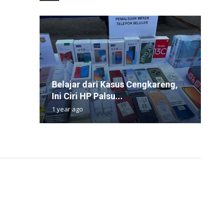
1
Belajar dari Kasus Cengkareng,
W
M
I
P
Ini Ciri HP Palsu...
P
B
P
T
1 year ago
2
1
6
8