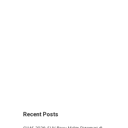
Recent Posts
GIIAS 2026: SUV Boxy Makin Digemari di