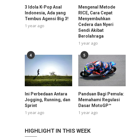
3 Idola K-Pop Asal
Mengenal Metode
Indonesia, Ada yang
RICE, Cara Cepat
Tembus Agensi Big 3!
Menyembuhkan
Cedera dan Nyeri
1 year ago
Sendi Akibat
Berolahraga
1 year ago
4
5
Ini Perbedaan Antara
Panduan Bagi Pemula:
Jogging, Running, dan
Memahami Regulasi
Sprint
Dasar MotoGP™
1 year ago
1 year ago
HIGHLIGHT IN THIS WEEK