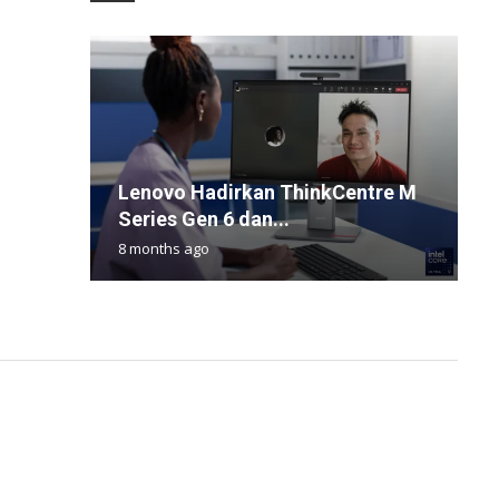
Y
Lenovo Hadirkan ThinkCentre M
C
B
B
M
Series Gen 6 dan...
T
J
T
M
8 months ago
4
1
3
6