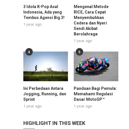
3 Idola K-Pop Asal
Mengenal Metode
Indonesia, Ada yang
RICE, Cara Cepat
Tembus Agensi Big 3!
Menyembuhkan
Cedera dan Nyeri
1 year ago
Sendi Akibat
Berolahraga
1 year ago
4
5
Ini Perbedaan Antara
Panduan Bagi Pemula:
Jogging, Running, dan
Memahami Regulasi
Sprint
Dasar MotoGP™
1 year ago
1 year ago
HIGHLIGHT IN THIS WEEK