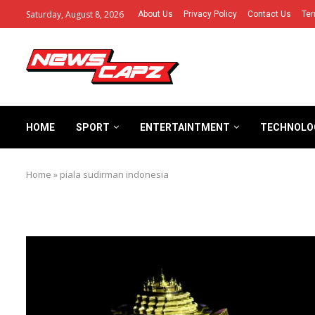
Saturday, August 8, 2026
About Us
Privacy Policy
Contact Us
Ter
HOME
SPORT
ENTERTAINTMENT
TECHNOLO
Home
»
piala sudirman indonesia