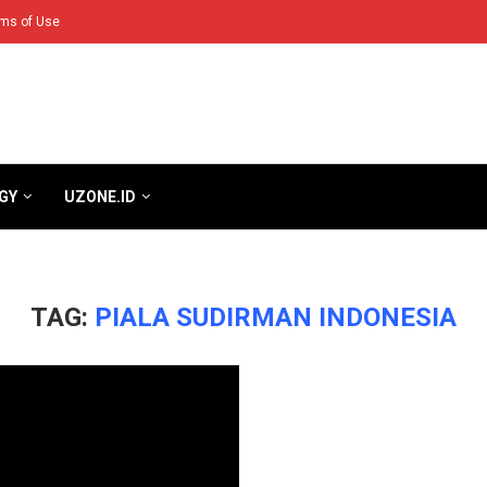
ms of Use
GY
UZONE.ID
TAG:
PIALA SUDIRMAN INDONESIA