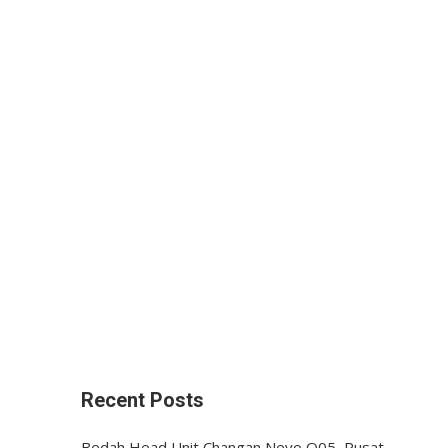
Recent Posts
Bedah Head Unit Changan Nevo Q05, Pusat