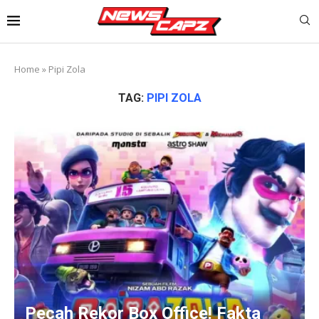
Home
»
Pipi Zola
TAG:
PIPI ZOLA
Pecah Rekor Box Office! Fakta