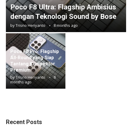
Poco F8 Ultra: Flagship Ambisius
dengan Teknologi Sound by Bose
by
Trisno Heriyanto
8 months ago
Poco F8 Pro: Flagship
All-Round yang Siap
Tantang Kompetitor
Premium
by
Trisno Heriyanto
8
months ago
Recent Posts