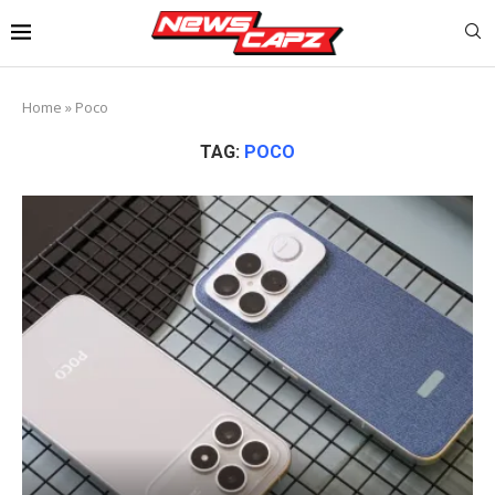
Home
»
Poco
TAG:
POCO