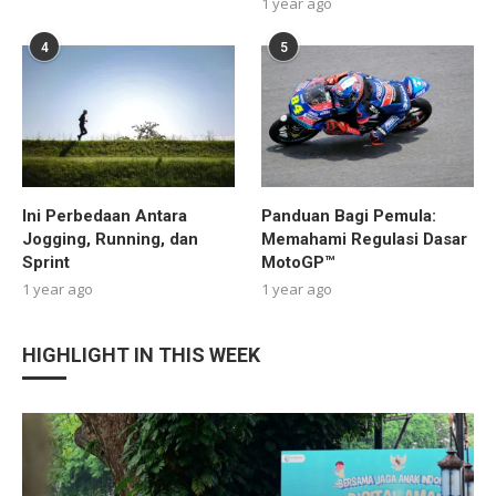
1 year ago
4
5
Ini Perbedaan Antara
Panduan Bagi Pemula:
Jogging, Running, dan
Memahami Regulasi Dasar
Sprint
MotoGP™
1 year ago
1 year ago
HIGHLIGHT IN THIS WEEK